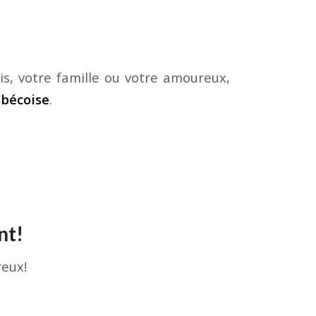
s, votre famille ou votre amoureux,
ébécoise
.
nt!
reux!