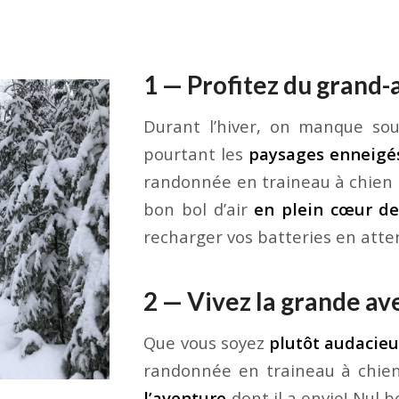
1 — Profitez du grand-
Durant l’hiver, on manque so
pourtant les
paysages enneigé
randonnée en traineau à chien 
bon bol d’air
en plein cœur de 
recharger vos batteries en atten
2 — Vivez la grande a
Que vous soyez
plutôt audacie
randonnée en traineau à chie
l’aventure
dont il a envie! Nul b