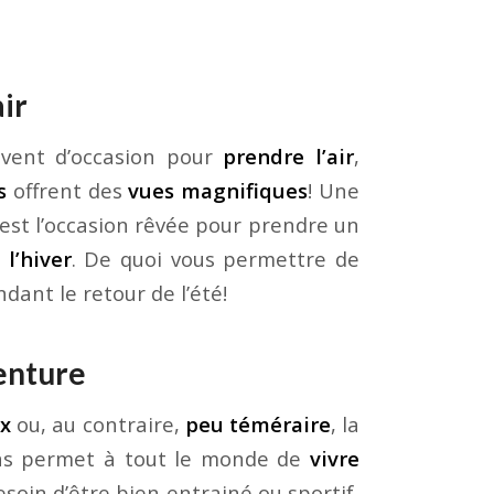
air
uvent d’occasion pour
prendre l’air
,
s
offrent des
vues magnifiques
! Une
est l’occasion rêvée pour prendre un
l’hiver
. De quoi vous permettre de
dant le retour de l’été!
venture
ux
ou, au contraire,
peu téméraire
, la
ns permet à tout le monde de
vivre
esoin d’être bien entrainé ou sportif,