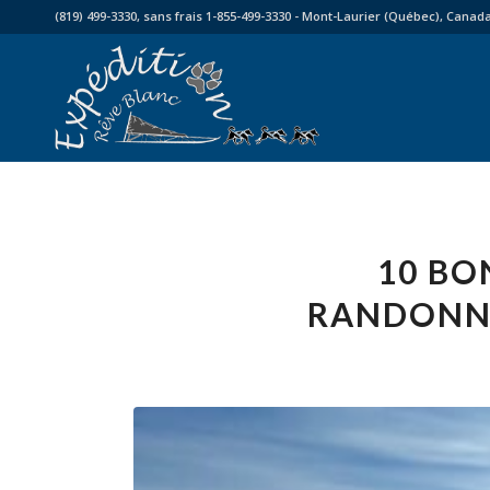
(819) 499-3330, sans frais 1-855-499-3330 - Mont-Laurier (Québec), Canad
10 BO
RANDONNÉ