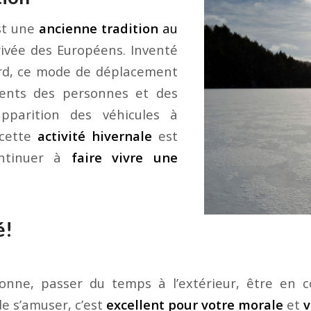
st une
ancienne tradition
au
rrivée des Européens. Inventé
rd, ce mode de déplacement
ments des personnes et des
apparition des véhicules à
 cette
activité hivernale
est
ontinuer à
faire vivre une
é!
sonne, passer du temps à l’extérieur, être en 
e s’amuser, c’est
excellent pour votre morale
et
v