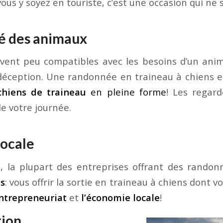
vous y soyez en touriste, c’est une occasion qui ne 
té des animaux
uvent peu compatibles avec les besoins d’un a
 déception. Une randonnée en traineau à chiens e
chiens de traineau
en pleine forme
! Les regard
e votre journée.
locale
c
, la plupart des entreprises offrant des rando
es
: vous offrir la sortie en traineau à chiens dont
entrepreneuriat
et
l’économie locale
!
tion