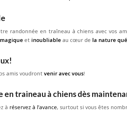
le
otre randonnée en traîneau à chiens avec vos ami
magique
et
inoubliable
au cœur de
la nature qu
oux!
 vos amis voudront
venir avec vous
!
 en traineau à chiens dès maintena
ez à
réservez à l’avance
, surtout si vous êtes nomb